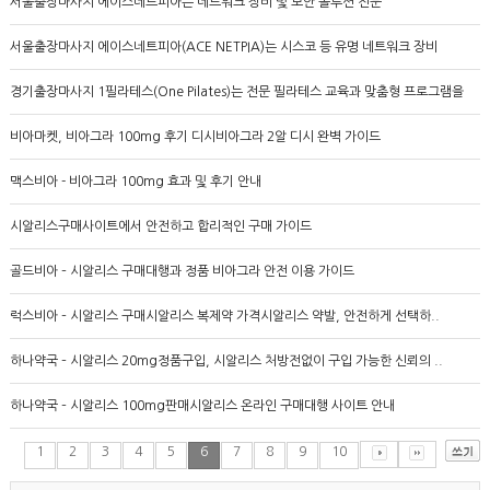
서울출장마사지 에이스네트피아는 네트워크 장비 및 보안 솔루션 전문
서울출장마사지 에이스네트피아(ACE NETPIA)는 시스코 등 유명 네트워크 장비
경기출장마사지 1필라테스(One Pilates)는 전문 필라테스 교육과 맞춤형 프로그램을
비아마켓, 비아그라 100mg 후기 디시비아그라 2알 디시 완벽 가이드
맥스비아 - 비아그라 100mg 효과 및 후기 안내
시알리스구매사이트에서 안전하고 합리적인 구매 가이드
골드비아 – 시알리스 구매대행과 정품 비아그라 안전 이용 가이드
럭스비아 – 시알리스 구매시알리스 복제약 가격시알리스 약발, 안전하게 선택하..
하나약국 – 시알리스 20mg정품구입, 시알리스 처방전없이 구입 가능한 신뢰의 ..
하나약국 – 시알리스 100mg판매시알리스 온라인 구매대행 사이트 안내
1
2
3
4
5
6
7
8
9
10