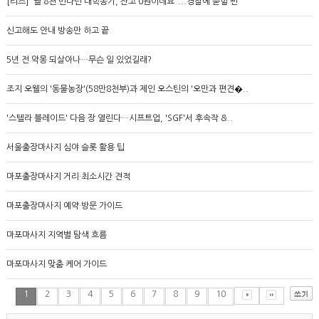
[리즈] “월 8천 번다던 대학동기, 잔고 0원이네요”...경찰에 묻힐 뻔
신고해도 안내 방송만 하고 끝
5년 전 악몽 되살아나…무슨 일 있었길래?
조지 오웰의 '동물농장'(58만8천부)과 제인 오스틴의 '오만과 편견�..
'스텔라 블레이드' 다음 장 열린다…시프트업, 'SGF'서 후속작 &..
서울출장마사지 심야 슬롯 활용 팁
마포출장마사지 거리·최소시간 견적
마포출장마사지 예약·방문 가이드
마포마사지 지역별 탐색 흐름
마포마사지 맞춤 케어 가이드
1
2
3
4
5
6
7
8
9
10