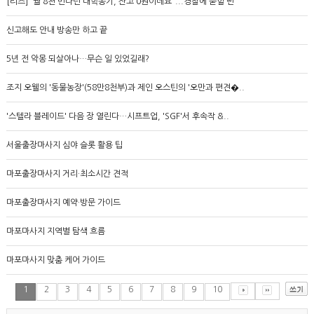
[리즈] “월 8천 번다던 대학동기, 잔고 0원이네요”...경찰에 묻힐 뻔
신고해도 안내 방송만 하고 끝
5년 전 악몽 되살아나…무슨 일 있었길래?
조지 오웰의 '동물농장'(58만8천부)과 제인 오스틴의 '오만과 편견�..
'스텔라 블레이드' 다음 장 열린다…시프트업, 'SGF'서 후속작 &..
서울출장마사지 심야 슬롯 활용 팁
마포출장마사지 거리·최소시간 견적
마포출장마사지 예약·방문 가이드
마포마사지 지역별 탐색 흐름
마포마사지 맞춤 케어 가이드
1
2
3
4
5
6
7
8
9
10