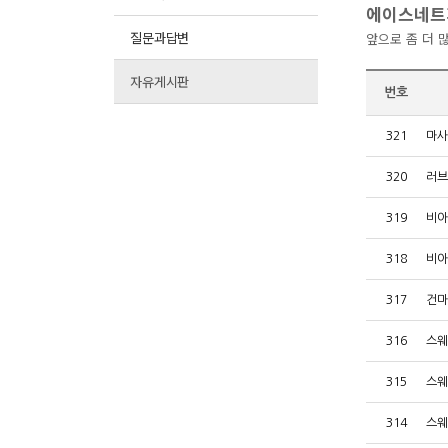
에이스네트
질문과답변
앞으로 좀 더 
자유게시판
번호
321
마사
320
러브
319
비아
318
비아
317
건마
316
스웨
315
스웨
314
스웨